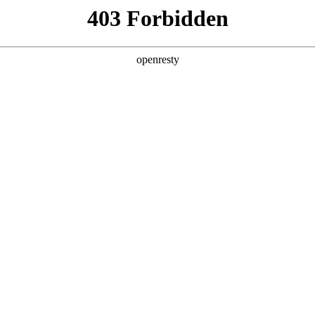
店查询
关于z6com·尊龙