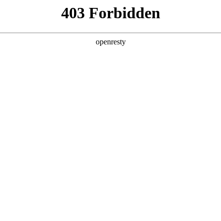
店查询
关于z6com·尊龙